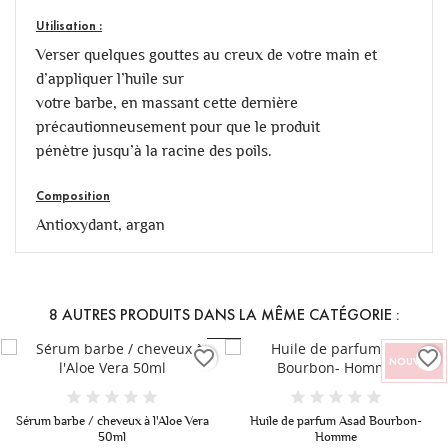
Utilisation :
Verser quelques gouttes au creux de votre main et
d’appliquer l’huile sur
votre barbe, en massant cette dernière
précautionneusement pour que le produit
pénètre jusqu’à la racine des poils.
Composition
Antioxydant, argan
8 AUTRES PRODUITS DANS LA MÊME CATÉGORIE :
border
favorite_border
favorite_
NOUVEAU
Rupture de stock
a
Huile de parfum Asad Bourbon-
Huile d'argan à l'Oud 30ml
Homme